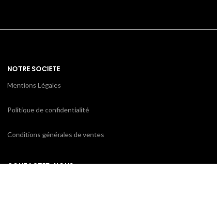
NOTRE SOCIETE
Mentions Légales
Politique de confidentialité
Conditions générales de ventes
CONTACTEZ-NOUS
ProxiCE
0185110843 / 0173791439
78 bd Cotte
95880 Enghien-les-Bains