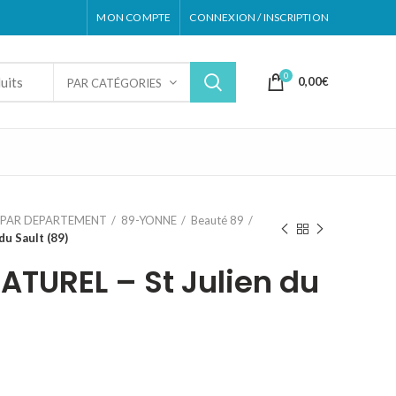
MON COMPTE
CONNEXION / INSCRIPTION
0
0,00
€
PAR CATÉGORIES
PAR DEPARTEMENT
89-YONNE
Beauté 89
u Sault (89)
ATUREL – St Julien du