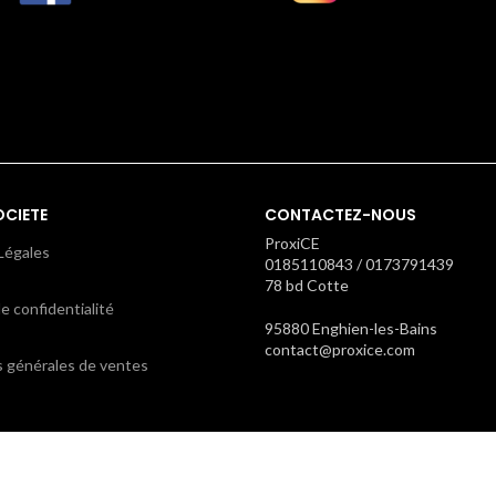
OCIETE
CONTACTEZ-NOUS
ProxiCE
Légales
0185110843 / 0173791439
78 bd Cotte
e confidentialité
95880 Enghien-les-Bains
contact@proxice.com
s générales de ventes