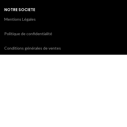
NOTRE SOCIETE
Mentions Légales
Politique de confidentialité
Conditions générales de ventes
CONTACTEZ-NOUS
ProxiCE
0185110843 / 0173791439
78 bd Cotte
95880 Enghien-les-Bains
contact@proxice.com