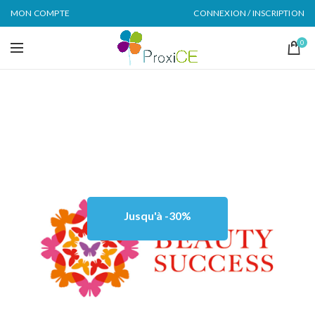
MON COMPTE
CONNEXION / INSCRIPTION
0
Jusqu'à -30%