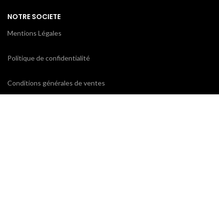
NOTRE SOCIETE
Mentions Légales
Politique de confidentialité
Conditions générales de ventes
CONTACTEZ-NOUS
ProxiCE
0185110843 / 0173791439
78 bd Cotte
95880 Enghien-les-Bains
contact@proxice.com