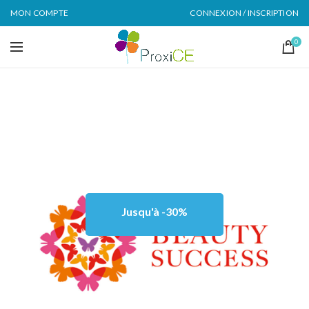
MON COMPTE
CONNEXION / INSCRIPTION
0
Jusqu'à -30%