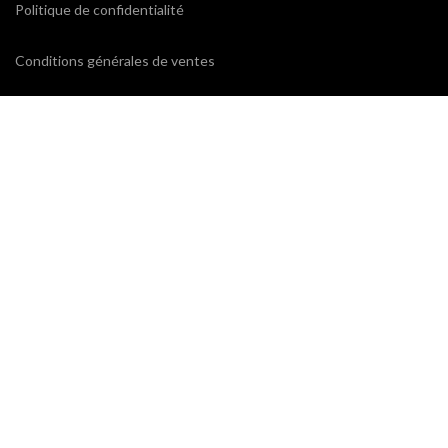
Politique de confidentialité
Conditions générales de ventes
CONTACTEZ-NOUS
ProxiCE
0185110843 / 0173791439
78 bd Cotte
95880 Enghien-les-Bains
contact@proxice.com