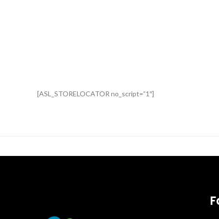
[ASL_STORELOCATOR no_script=”1″]
F