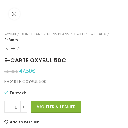
Click to enlarge
Accueil
BONS PLANS
BONS PLANS
CARTES CADEAUX
Enfants
E-CARTE OXYBUL 50€
Le
Le
47,50
€
50,00
€
prix
prix
E-CARTE OXYBUL 50€
initial
actuel
était :
est :
En stock
50,00€.
47,50€.
quantité de E-CARTE OXYBUL 50€
AJOUTER AU PANIER
Add to wishlist