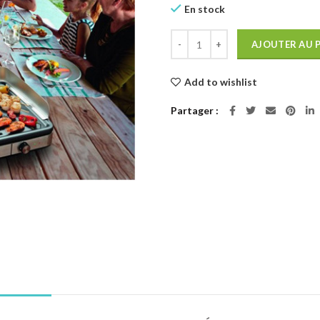
était :
est :
En stock
100,00€.
95,00
quantité de E-CARTE TEFAL 100
AJOUTER AU 
Add to wishlist
Partager