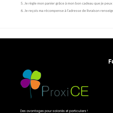
Je règle mon panier grâce à mon bon cadeau que je peu
Je reçois ma récompense à l’adresse de livraison rense
F
Des avantages pour salariés et particuliers !