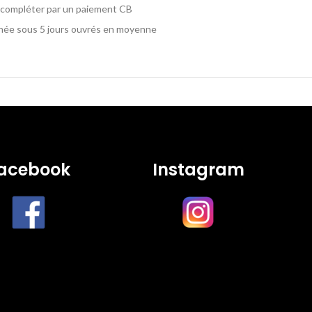
x compléter par un paiement CB
ignée sous 5 jours ouvrés en moyenne
acebook
Instagram