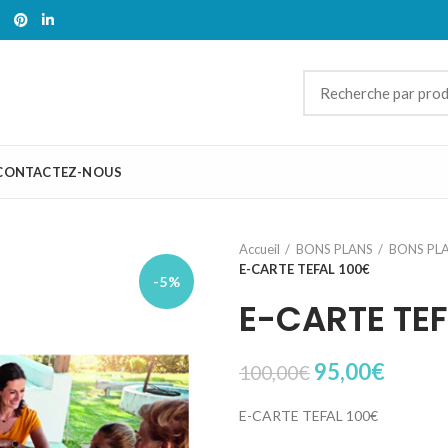
CONTACTEZ-NOUS
Accueil
BONS PLANS
BONS PL
E-CARTE TEFAL 100€
-5%
E-CARTE TE
Le
Le
95,00
€
100,00
€
prix
prix
E-CARTE TEFAL 100€
initial
actuel