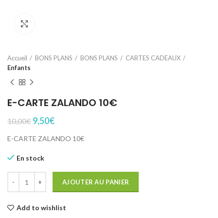
Click to enlarge
Accueil
BONS PLANS
BONS PLANS
CARTES CADEAUX
Enfants
E-CARTE ZALANDO 10€
Le
Le
9,50
€
10,00
€
prix
prix
E-CARTE ZALANDO 10€
initial
actuel
était :
est :
En stock
10,00€.
9,50€.
quantité de E-CARTE ZALANDO 10€
AJOUTER AU PANIER
Add to wishlist