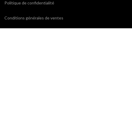
Politique de confidentialité
Conditions générales de ventes
CONTACTEZ-NOUS
ProxiCE
0185110843 / 0173791439
78 bd Cotte
95880 Enghien-les-Bains
contact@proxice.com