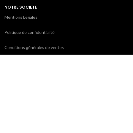
NOTRE SOCIETE
Mentions Légales
Politique de confidentialité
Conditions générales de ventes
CONTACTEZ-NOUS
ProxiCE
0185110843 / 0173791439
78 bd Cotte
95880 Enghien-les-Bains
contact@proxice.com