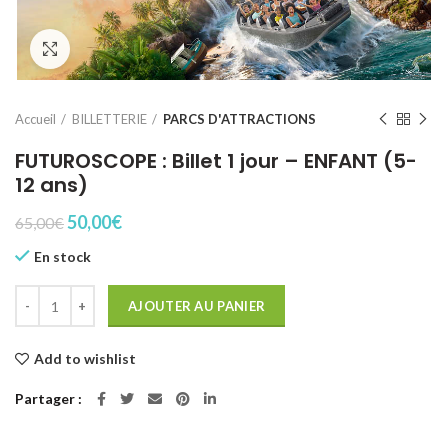
Click to enlarge
Accueil
BILLETTERIE
PARCS D'ATTRACTIONS
FUTUROSCOPE : Billet 1 jour – ENFANT (5-
12 ans)
Le
Le
50,00
€
65,00
€
prix
prix
En stock
initial
actuel
était :
est :
quantité de FUTUROSCOPE : Billet 1 jour - ENFANT (5-12 ans)
65,00€.
50,00€.
AJOUTER AU PANIER
Add to wishlist
Partager