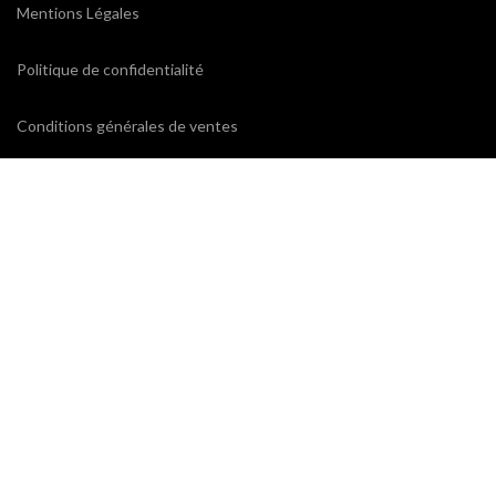
Mentions Légales
Politique de confidentialité
Conditions générales de ventes
CONTACTEZ-NOUS
ProxiCE
0185110843 / 0173791439
78 bd Cotte
95880 Enghien-les-Bains
contact@proxice.com