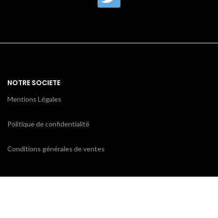
NOTRE SOCIETE
Mentions Légales
Politique de confidentialité
Conditions générales de ventes
CONTACTEZ-NOUS
ProxiCE
0185110843 / 0173791439
78 bd Cotte