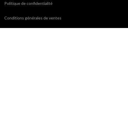
Politique de confidentialité
Conditions générales de ventes
CONTACTEZ-NOUS
ProxiCE
0185110843 / 0173791439
78 bd Cotte
95880 Enghien-les-Bains
contact@proxice.com