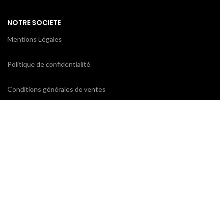
NOTRE SOCIETE
Mentions Légales
Politique de confidentialité
Conditions générales de ventes
CONTACTEZ-NOUS
ProxiCE
0185110843 / 0173791439
78 bd Cotte
95880 Enghien-les-Bains
contact@proxice.com