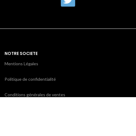
NOTRE SOCIETE
Mentions Légales
Politique de confidentialité
Conditions générales de ventes
CONTACTEZ-NOUS
ProxiCE
0185110843 / 0173791439
78 bd Cotte