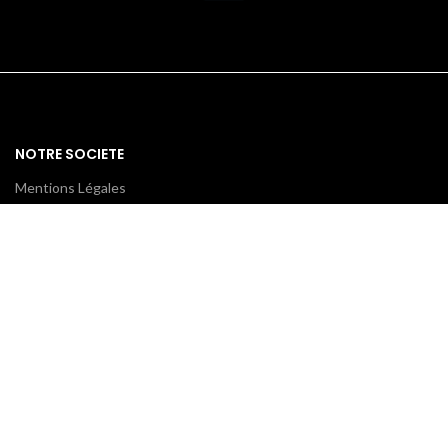
NOTRE SOCIETE
Mentions Légales
Politique de confidentialité
Conditions générales de ventes
CONTACTEZ-NOUS
ProxiCE
0185110843 / 0173791439
78 bd Cotte