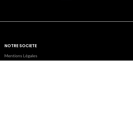
NOTRE SOCIETE
Mentions Légales
Politique de confidentialité
Conditions générales de ventes
CONTACTEZ-NOUS
ProxiCE
0185110843 / 0173791439
78 bd Cotte