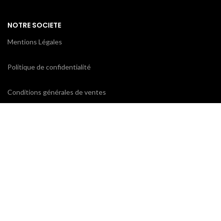
NOTRE SOCIETE
Mentions Légales
Politique de confidentialité
Conditions générales de ventes
CONTACTEZ-NOUS
ProxiCE
0185110843 / 0173791439
78 bd Cotte
95880 Enghien-les-Bains
contact@proxice.com