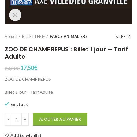
Click to enlarge
Accueil
BILLETTERIE
PARCS ANIMALIERS
ZOO DE CHAMPREPUS : Billet 1 jour – Tarif
Adulte
Le
Le
17,50
€
20,50
€
prix
prix
ZOO DE CHAMPREPUS
initial
actuel
était :
est :
Billet 1
jour – Tarif Adulte
20,50€.
17,50€.
En stock
quantité de ZOO DE CHAMPREPUS : Billet 1 jour - Tarif Adulte
AJOUTER AU PANIER
Add to wishlist